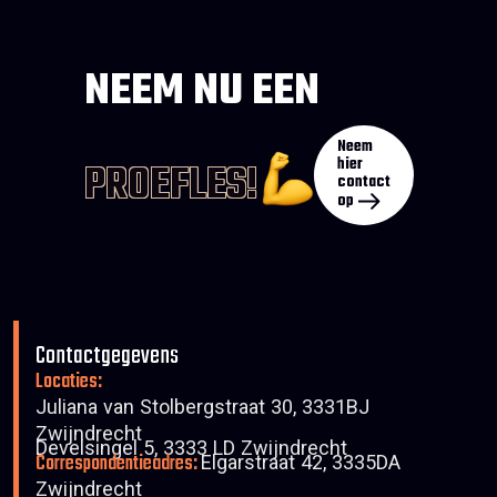
NEEM NU EEN
Neem
hier
PROEFLES!
contact
op
Contactgegevens
Locaties:
Juliana van Stolbergstraat 30, 3331BJ
Zwijndrecht
Develsingel 5, 3333 LD Zwijndrecht
Correspondentieadres:
Elgarstraat 42, 3335DA
Zwijndrecht