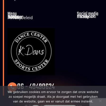
Menu
Social media
Home
Facebook
Tarieven
Instagram
Foto’s
Tiktok
Nieuws
Contact
Rooster
Privacybeleid
06 - 40490624
We gebruiken cookies om ervoor te zorgen dat onze website
zo soepel mogelijk draait. Als je doorgaat met het gebruiken
van de website, gaan we er vanuit dat ermee instemt.