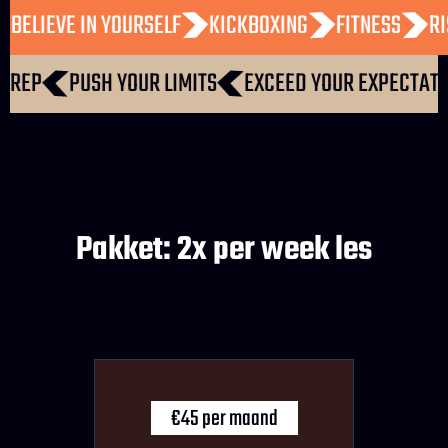
UD
BELIEVE IN YOURSELF
KICKBOXING
FITNESS
EP
PUSH YOUR LIMITS
EXCEED YOUR EXPECTATIONS
Pakket: 2x per week les
€45 per maand