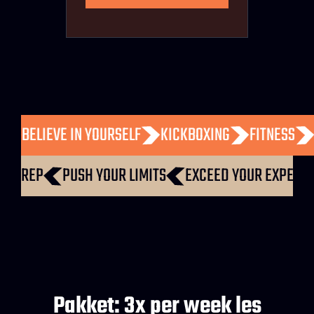
ROUD
BELIEVE IN YOURSELF
KICKBOXING
FITNES
 REP
PUSH YOUR LIMITS
EXCEED YOUR EXPECTATI
Pakket: 3x per week les