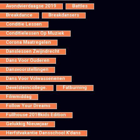
Avondvierdaagse 2019
Battles
Breakdance
Breakdansers
Conditie Lessen
Conditielessen Op Muziek
Corona Maatregelen
Danslessen Zwijndrecht
Dans Voor Ouderen
Dansvoorstellingen
Dans Voor Volwassenenen
Develsteincollege.
Fatburning
Filmmiddag
Follow Your Dreams
Fullhouse 2018kids Edition
Gelukkig Nieuwjaar
Herfstvakantie Dansschool K'dans