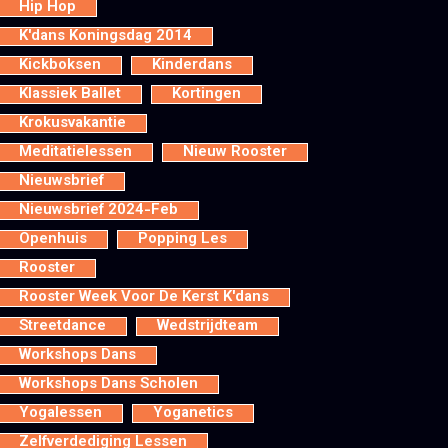
Hip Hop
K'dans Koningsdag 2014
Kickboksen
Kinderdans
Klassiek Ballet
Kortingen
Krokusvakantie
Meditatielessen
Nieuw Rooster
Nieuwsbrief
Nieuwsbrief 2024-Feb
Openhuis
Popping Les
Rooster
Rooster Week Voor De Kerst K'dans
Streetdance
Wedstrijdteam
Workshops Dans
Workshops Dans Scholen
Yogalessen
Yoganetics
Zelfverdediging Lessen