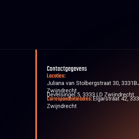
Contactgegevens
Locaties:
Juliana van Stolbergstraat 30, 3331B
Zwijndrecht
Develsingel 5, 3333 LD Zwijndrecht
Correspondentieadres:
Elgarstraat 42, 33
Zwijndrecht