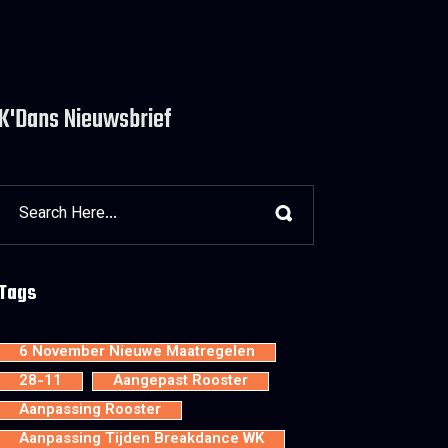
K'Dans Nieuwsbrief
Tags
6 November Nieuwe Maatregelen
28-11
Aangepast Rooster
Aanpassing Rooster
Aanpassing Tijden Breakdance WK