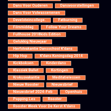
Dans Voor Ouderen
Dansvoorstellingen
Dans Voor Volwassenenen
Develsteincollege.
Fatburning
Filmmiddag
Follow Your Dreams
Fullhouse 2018kids Edition
Gelukkig Nieuwjaar
Herfstvakantie Dansschool K'dans
Hip Hop
K'dans Koningsdag 2014
Kickboksen
Kinderdans
Klassiek Ballet
Kortingen
Krokusvakantie
Meditatielessen
Nieuw Rooster
Nieuwsbrief
Nieuwsbrief 2024-Feb
Openhuis
Popping Les
Rooster
Rooster Week Voor De Kerst K'dans