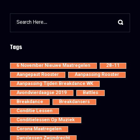
Tags
6 November Nieuwe Maatregelen
28-11
Aangepast Rooster
Aanpassing Rooster
Aanpassing Tijden Breakdance WK
Avondvierdaagse 2019
Battles
Breakdance
Breakdansers
Conditie Lessen
Conditielessen Op Muziek
Corona Maatregelen
Danslessen Zwijndrecht