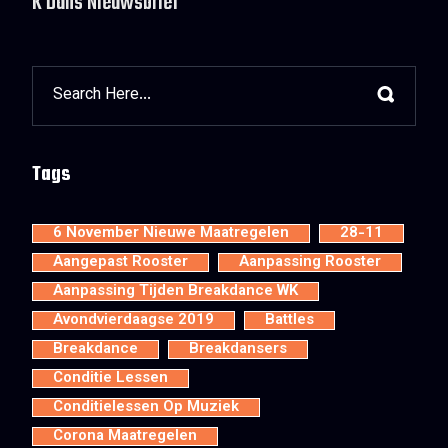
K'Dans Nieuwsbrief
Tags
6 November Nieuwe Maatregelen
28-11
Aangepast Rooster
Aanpassing Rooster
Aanpassing Tijden Breakdance WK
Avondvierdaagse 2019
Battles
Breakdance
Breakdansers
Conditie Lessen
Conditielessen Op Muziek
Corona Maatregelen