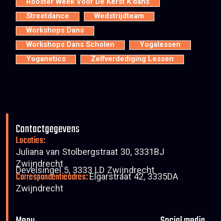
Rooster Week Voor De Kerst K'dans
Streetdance
Wedstrijdteam
Workshops Dans
Workshops Dans Scholen
Yogalessen
Yoganetics
Zelfverdediging Lessen
Contactgegevens
Locaties:
Juliana van Stolbergstraat 30, 3331BJ
Zwijndrecht
Develsingel 5, 3333 LD Zwijndrecht
Correspondentieadres:
Elgarstraat 42, 3335DA
Zwijndrecht