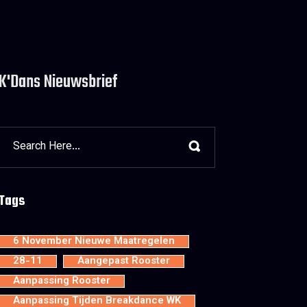
K'Dans Nieuwsbrief
Tags
6 November Nieuwe Maatregelen
28-11
Aangepast Rooster
Aanpassing Rooster
Aanpassing Tijden Breakdance WK