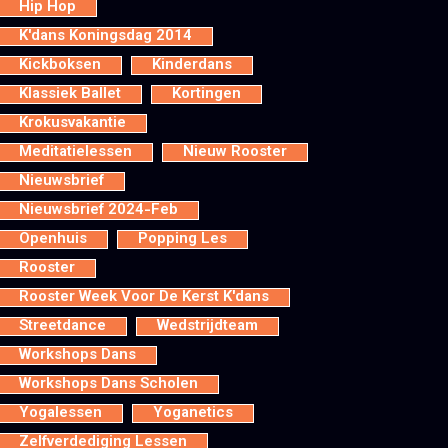
Hip Hop
K'dans Koningsdag 2014
Kickboksen
Kinderdans
Klassiek Ballet
Kortingen
Krokusvakantie
Meditatielessen
Nieuw Rooster
Nieuwsbrief
Nieuwsbrief 2024-Feb
Openhuis
Popping Les
Rooster
Rooster Week Voor De Kerst K'dans
Streetdance
Wedstrijdteam
Workshops Dans
Workshops Dans Scholen
Yogalessen
Yoganetics
Zelfverdediging Lessen