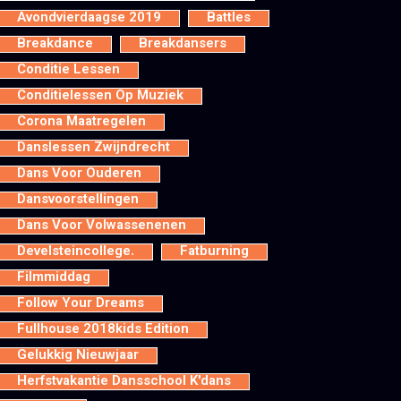
Avondvierdaagse 2019
Battles
Breakdance
Breakdansers
Conditie Lessen
Conditielessen Op Muziek
Corona Maatregelen
Danslessen Zwijndrecht
Dans Voor Ouderen
Dansvoorstellingen
Dans Voor Volwassenenen
Develsteincollege.
Fatburning
Filmmiddag
Follow Your Dreams
Fullhouse 2018kids Edition
Gelukkig Nieuwjaar
Herfstvakantie Dansschool K'dans