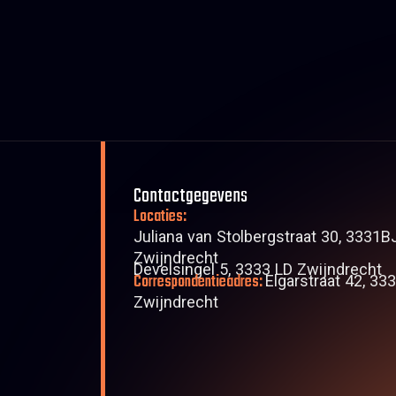
Contactgegevens
Locaties:
Juliana van Stolbergstraat 30, 3331B
Zwijndrecht
Develsingel 5, 3333 LD Zwijndrecht
Correspondentieadres:
Elgarstraat 42, 33
Zwijndrecht