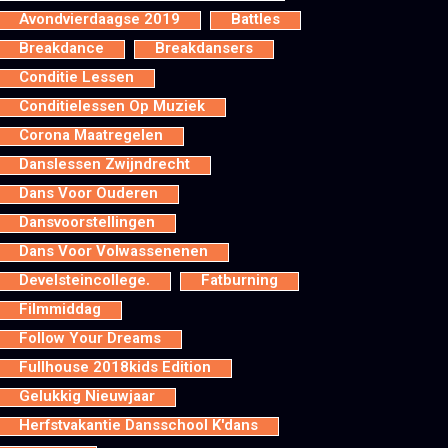
Avondvierdaagse 2019
Battles
Breakdance
Breakdansers
Conditie Lessen
Conditielessen Op Muziek
Corona Maatregelen
Danslessen Zwijndrecht
Dans Voor Ouderen
Dansvoorstellingen
Dans Voor Volwassenenen
Develsteincollege.
Fatburning
Filmmiddag
Follow Your Dreams
Fullhouse 2018kids Edition
Gelukkig Nieuwjaar
Herfstvakantie Dansschool K'dans