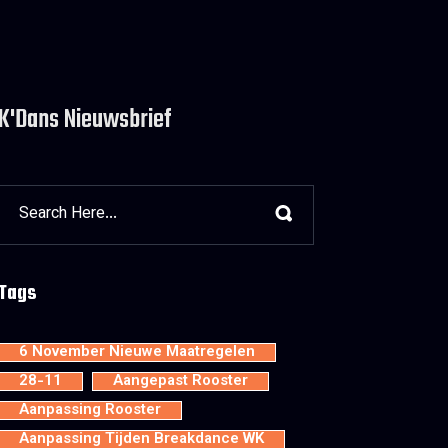
K'Dans Nieuwsbrief
Tags
6 November Nieuwe Maatregelen
28-11
Aangepast Rooster
Aanpassing Rooster
Aanpassing Tijden Breakdance WK