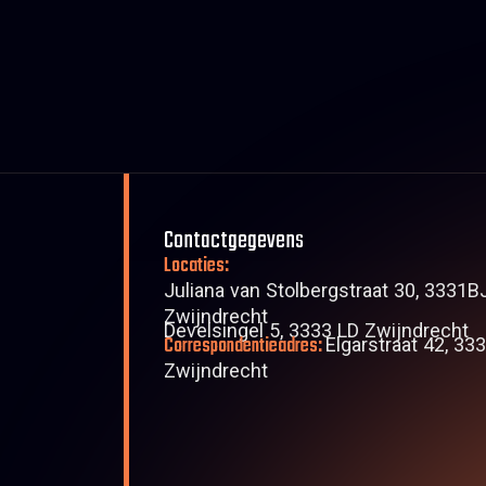
Contactgegevens
Locaties:
Juliana van Stolbergstraat 30, 3331B
Zwijndrecht
Develsingel 5, 3333 LD Zwijndrecht
Correspondentieadres:
Elgarstraat 42, 33
Zwijndrecht