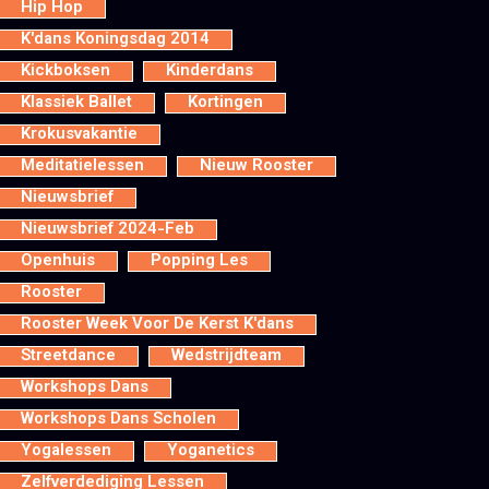
Hip Hop
K'dans Koningsdag 2014
Kickboksen
Kinderdans
Klassiek Ballet
Kortingen
Krokusvakantie
Meditatielessen
Nieuw Rooster
Nieuwsbrief
Nieuwsbrief 2024-Feb
Openhuis
Popping Les
Rooster
Rooster Week Voor De Kerst K'dans
Streetdance
Wedstrijdteam
Workshops Dans
Workshops Dans Scholen
Yogalessen
Yoganetics
Zelfverdediging Lessen