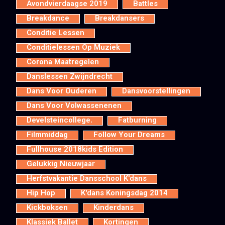
Avondvierdaagse 2019
Battles
Breakdance
Breakdansers
Conditie Lessen
Conditielessen Op Muziek
Corona Maatregelen
Danslessen Zwijndrecht
Dans Voor Ouderen
Dansvoorstellingen
Dans Voor Volwassenenen
Develsteincollege.
Fatburning
Filmmiddag
Follow Your Dreams
Fullhouse 2018kids Edition
Gelukkig Nieuwjaar
Herfstvakantie Dansschool K'dans
Hip Hop
K'dans Koningsdag 2014
Kickboksen
Kinderdans
Klassiek Ballet
Kortingen