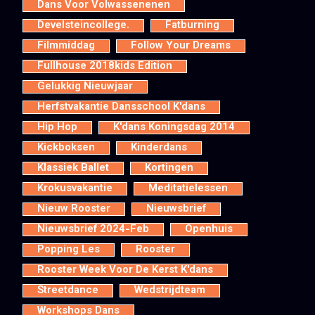
Dans Voor Volwassenenen
Develsteincollege.
Fatburning
Filmmiddag
Follow Your Dreams
Fullhouse 2018kids Edition
Gelukkig Nieuwjaar
Herfstvakantie Dansschool K'dans
Hip Hop
K'dans Koningsdag 2014
Kickboksen
Kinderdans
Klassiek Ballet
Kortingen
Krokusvakantie
Meditatielessen
Nieuw Rooster
Nieuwsbrief
Nieuwsbrief 2024-Feb
Openhuis
Popping Les
Rooster
Rooster Week Voor De Kerst K'dans
Streetdance
Wedstrijdteam
Workshops Dans