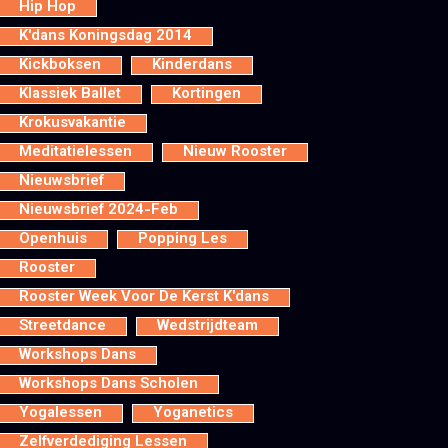
Hip Hop
K'dans Koningsdag 2014
Kickboksen
Kinderdans
Klassiek Ballet
Kortingen
Krokusvakantie
Meditatielessen
Nieuw Rooster
Nieuwsbrief
Nieuwsbrief 2024-Feb
Openhuis
Popping Les
Rooster
Rooster Week Voor De Kerst K'dans
Streetdance
Wedstrijdteam
Workshops Dans
Workshops Dans Scholen
Yogalessen
Yoganetics
Zelfverdediging Lessen