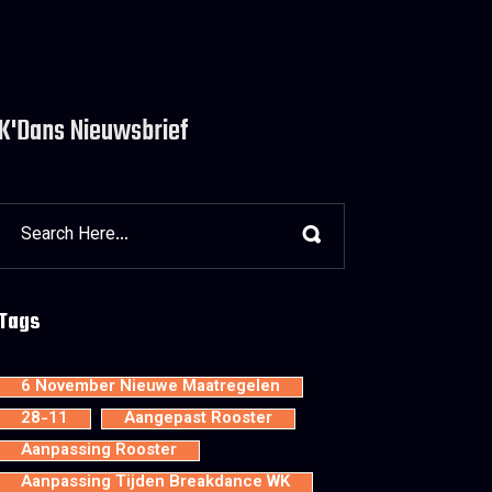
K'Dans Nieuwsbrief
Tags
6 November Nieuwe Maatregelen
28-11
Aangepast Rooster
Aanpassing Rooster
Aanpassing Tijden Breakdance WK