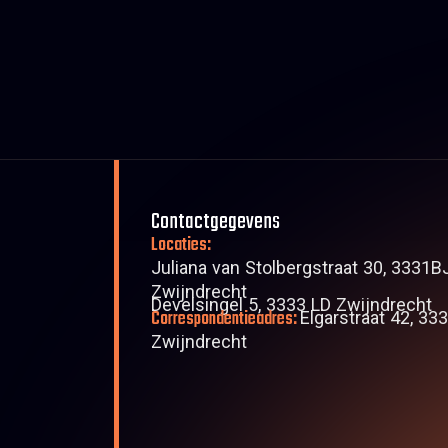
Contactgegevens
Locaties:
Juliana van Stolbergstraat 30, 3331B
Zwijndrecht
Develsingel 5, 3333 LD Zwijndrecht
Correspondentieadres:
Elgarstraat 42, 33
Zwijndrecht