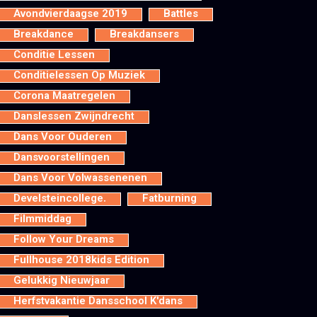
Avondvierdaagse 2019
Battles
Breakdance
Breakdansers
Conditie Lessen
Conditielessen Op Muziek
Corona Maatregelen
Danslessen Zwijndrecht
Dans Voor Ouderen
Dansvoorstellingen
Dans Voor Volwassenenen
Develsteincollege.
Fatburning
Filmmiddag
Follow Your Dreams
Fullhouse 2018kids Edition
Gelukkig Nieuwjaar
Herfstvakantie Dansschool K'dans