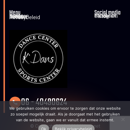
Menu
Social media
Home
Facebook
Tarieven
Instagram
Foto’s
Tiktok
Nieuws
Contact
Rooster
Privacybeleid
06 - 40490624
We gebruiken cookies om ervoor te zorgen dat onze website
zo soepel mogelijk draait. Als je doorgaat met het gebruiken
van de website, gaan we er vanuit dat ermee instemt.
© Copyright 2025/2026 Kdans.net
Ok
Bekijk privacybeleid