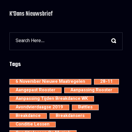
K'Dans Nieuwsbrief
Tags
6 November Nieuwe Maatregelen
28-11
Aangepast Rooster
Aanpassing Rooster
Aanpassing Tijden Breakdance WK
Avondvierdaagse 2019
Battles
Breakdance
Breakdansers
Conditie Lessen