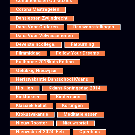
Conditielessen Op Muziek
Corona Maatregelen
Danslessen Zwijndrecht
Dans Voor Ouderen
Dansvoorstellingen
Dans Voor Volwassenenen
Develsteincollege.
Fatburning
Filmmiddag
Follow Your Dreams
Fullhouse 2018kids Edition
Gelukkig Nieuwjaar
Herfstvakantie Dansschool K'dans
Hip Hop
K'dans Koningsdag 2014
Kickboksen
Kinderdans
Klassiek Ballet
Kortingen
Krokusvakantie
Meditatielessen
Nieuw Rooster
Nieuwsbrief
Nieuwsbrief 2024-Feb
Openhuis