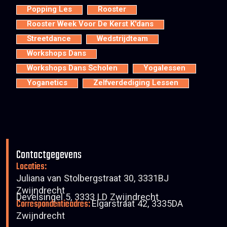
Popping Les
Rooster
Rooster Week Voor De Kerst K'dans
Streetdance
Wedstrijdteam
Workshops Dans
Workshops Dans Scholen
Yogalessen
Yoganetics
Zelfverdediging Lessen
Contactgegevens
Locaties:
Juliana van Stolbergstraat 30, 3331BJ
Zwijndrecht
Develsingel 5, 3333 LD Zwijndrecht
Correspondentieadres:
Elgarstraat 42, 3335DA
Zwijndrecht