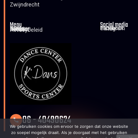
Zwijndrecht
Menu
Social media
Home
Facebook
Tarieven
Instagram
Foto’s
Tiktok
Nieuws
Contact
Rooster
Privacybeleid
06 - 40490624
We gebruiken cookies om ervoor te zorgen dat onze website
zo soepel mogelijk draait. Als je doorgaat met het gebruiken