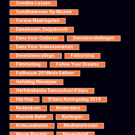
Conditie Lessen
Conditielessen Op Muziek
Corona Maatregelen
Danslessen Zwijndrecht
Dans Voor Ouderen
Dansvoorstellingen
Dans Voor Volwassenenen
Develsteincollege.
Fatburning
Filmmiddag
Follow Your Dreams
Fullhouse 2018kids Edition
Gelukkig Nieuwjaar
Herfstvakantie Dansschool K'dans
Hip Hop
K'dans Koningsdag 2014
Kickboksen
Kinderdans
Klassiek Ballet
Kortingen
Krokusvakantie
Meditatielessen
Nieuw Rooster
Nieuwsbrief