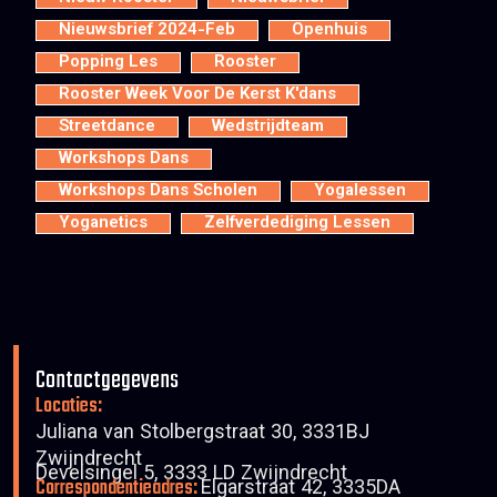
Nieuwsbrief 2024-Feb
Openhuis
Popping Les
Rooster
Rooster Week Voor De Kerst K'dans
Streetdance
Wedstrijdteam
Workshops Dans
Workshops Dans Scholen
Yogalessen
Yoganetics
Zelfverdediging Lessen
Contactgegevens
Locaties:
Juliana van Stolbergstraat 30, 3331BJ
Zwijndrecht
Develsingel 5, 3333 LD Zwijndrecht
Correspondentieadres:
Elgarstraat 42, 3335DA