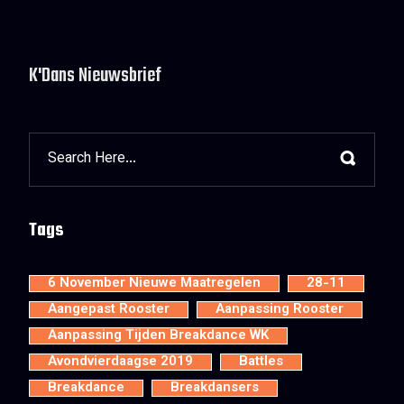
K'Dans Nieuwsbrief
Tags
6 November Nieuwe Maatregelen
28-11
Aangepast Rooster
Aanpassing Rooster
Aanpassing Tijden Breakdance WK
Avondvierdaagse 2019
Battles
Breakdance
Breakdansers