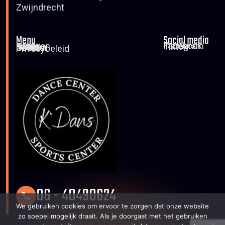
Zwijndrecht
Menu
Social media
Home
Facebook
Tarieven
Instagram
Foto’s
Tiktok
Nieuws
Contact
Rooster
Privacybeleid
06 - 40490624
We gebruiken cookies om ervoor te zorgen dat onze website
zo soepel mogelijk draait. Als je doorgaat met het gebruiken