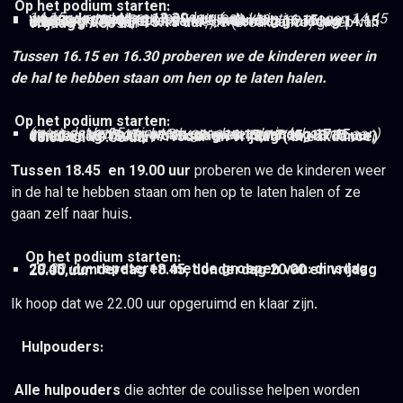
Op het podium starten:
14.15 uur:
repeteren met de groep van
woensdagmiddag 13.30 uur.
(
de kleintjes mogen 14.45 weer opgehaald worden in de hal)
14.30 uur:
de groepen van de
maandag 16.15 uur
,
dinsdag 17.45
( breakdance),
woensdagmiddag 14.15 uur
, de groep van
15.15 uur
, de (breakdance) groep van
vrijdag 17.00 uu
r
Tussen 16.15 en 16.30 proberen we de kinderen weer in
de hal te hebben staan om hen op te laten halen.
Op het podium starten:
( zorg dat je 15 minuten voor aanvang in je trainingskleding in het theater bent, dansschoenen aan) 16.45 uur:
De groepen:
maandag 17.15, dinsdag 16.15uur, woensdag 16.15, 17.15, 18.15 uur, donderdag 16.15, 17.15uur en vrijdag ( breakdance) 18.00 en 19.00 uur.
Tussen 18.45 en 19.00 uur
proberen we de kinderen weer
in de hal te hebben staan om hen op te laten halen of ze
gaan zelf naar huis.
Op het podium starten:
19.30 uur:
repeteren met de groepen van: dinsdag 20.45, donderdag 18.45, donderdag 20.00 en vrijdag 20.00 uur
Ik hoop dat we 22.00 uur opgeruimd en klaar zijn.
Hulpouders:
Alle hulpouders
die achter de coulisse helpen worden