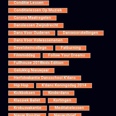
Conditie Lessen
Conditielessen Op Muziek
Corona Maatregelen
Danslessen Zwijndrecht
Dans Voor Ouderen
Dansvoorstellingen
Dans Voor Volwassenenen
Develsteincollege.
Fatburning
Filmmiddag
Follow Your Dreams
Fullhouse 2018kids Edition
Gelukkig Nieuwjaar
Herfstvakantie Dansschool K'dans
Hip Hop
K'dans Koningsdag 2014
Kickboksen
Kinderdans
Klassiek Ballet
Kortingen
Krokusvakantie
Meditatielessen
Nieuw Rooster
Nieuwsbrief