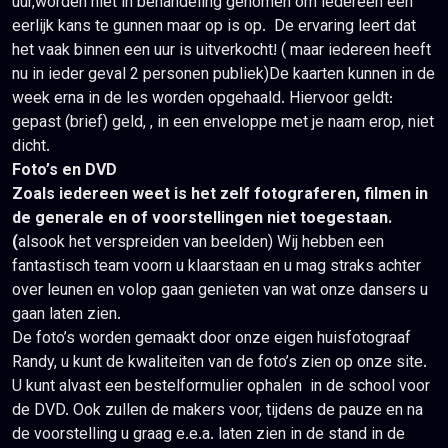
uur,worden niet in behandeling genomen om iedereen een
eerlijk kans te gunnen maar op is op. De ervaring leert dat
het vaak binnen een uur is uitverkocht! ( maar iedereen heeft
nu in ieder geval 2 personen publiek)De kaarten kunnen in de
week erna in de les worden opgehaald. Hiervoor geldt:
gepast (brief) geld, , in een enveloppe met je naam erop, niet
dicht.
Foto’s en DVD
Zoals iedereen weet is het zelf fotograferen, filmen in
de
generale en of voorstellingen niet toegestaan.
(
alsook het verspreiden van beelden) Wij hebben een
fantastisch team voorn u klaarstaan en u mag straks achter
over leunen en volop gaan genieten van wat onze dansers u
gaan laten zien.
De foto’s worden gemaakt door onze eigen huisfotograaf
Randy, u kunt de kwaliteiten van de foto’s zien op onze site.
U kunt alvast een bestelformulier ophalen in de school voor
de DVD. Ook zullen de makers voor, tijdens de pauze en na
de voorstelling u graag e.e.a. laten zien in de stand in de