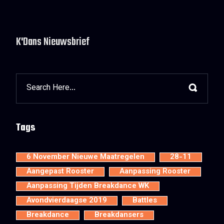
K'Dans Nieuwsbrief
Tags
6 November Nieuwe Maatregelen
28-11
Aangepast Rooster
Aanpassing Rooster
Aanpassing Tijden Breakdance WK
Avondvierdaagse 2019
Battles
Breakdance
Breakdansers