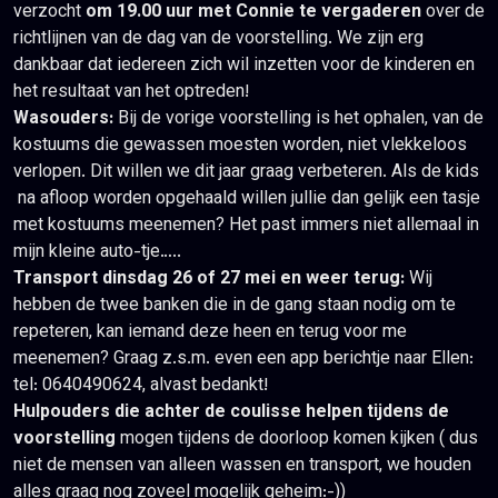
verzocht
om 19.00 uur met Connie te vergaderen
over de
richtlijnen van de dag van de voorstelling. We zijn erg
dankbaar dat iedereen zich wil inzetten voor de kinderen en
het resultaat van het optreden!
Wasouders:
Bij de vorige voorstelling is het ophalen, van de
kostuums die gewassen moesten worden, niet vlekkeloos
verlopen. Dit willen we dit jaar graag verbeteren. Als de kids
na afloop worden opgehaald willen jullie dan gelijk een tasje
met kostuums meenemen? Het past immers niet allemaal in
mijn kleine auto-tje…..
Transport dinsdag 26 of 27 mei en weer terug:
Wij
hebben de twee banken die in de gang staan nodig om te
repeteren, kan iemand deze heen en terug voor me
meenemen? Graag z.s.m. even een app berichtje naar Ellen:
tel: 0640490624, alvast bedankt!
Hulpouders die achter de coulisse helpen tijdens de
voorstelling
mogen tijdens de doorloop komen kijken ( dus
niet de mensen van alleen wassen en transport, we houden
alles graag nog zoveel mogelijk geheim:-))