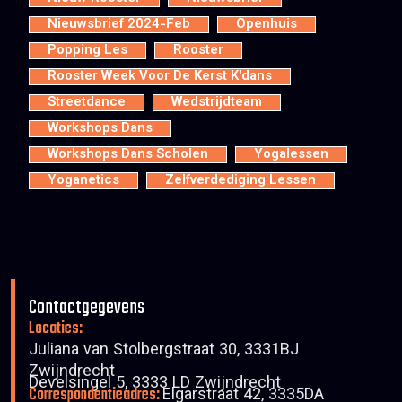
Nieuwsbrief 2024-Feb
Openhuis
Popping Les
Rooster
Rooster Week Voor De Kerst K'dans
Streetdance
Wedstrijdteam
Workshops Dans
Workshops Dans Scholen
Yogalessen
Yoganetics
Zelfverdediging Lessen
Contactgegevens
Locaties:
Juliana van Stolbergstraat 30, 3331BJ
Zwijndrecht
Develsingel 5, 3333 LD Zwijndrecht
Correspondentieadres:
Elgarstraat 42, 3335DA