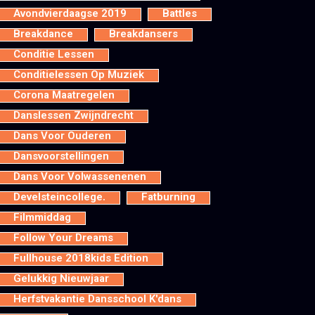
Avondvierdaagse 2019
Battles
Breakdance
Breakdansers
Conditie Lessen
Conditielessen Op Muziek
Corona Maatregelen
Danslessen Zwijndrecht
Dans Voor Ouderen
Dansvoorstellingen
Dans Voor Volwassenenen
Develsteincollege.
Fatburning
Filmmiddag
Follow Your Dreams
Fullhouse 2018kids Edition
Gelukkig Nieuwjaar
Herfstvakantie Dansschool K'dans