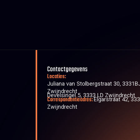
Contactgegevens
Locaties:
Juliana van Stolbergstraat 30, 3331B
Zwijndrecht
Develsingel 5, 3333 LD Zwijndrecht
Correspondentieadres:
Elgarstraat 42, 33
Zwijndrecht