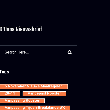
K'Dans Nieuwsbrief
Tags
6 November Nieuwe Maatregelen
28-11
Aangepast Rooster
Aanpassing Rooster
Aanpassing Tijden Breakdance WK