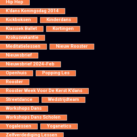
Hip Hop
K'dans Koningsdag 2014
Kickboksen
Kinderdans
Klassiek Ballet
Kortingen
Krokusvakantie
Meditatielessen
Nieuw Rooster
Nieuwsbrief
Nieuwsbrief 2024-Feb
Openhuis
Popping Les
Rooster
Rooster Week Voor De Kerst K'dans
Streetdance
Wedstrijdteam
Workshops Dans
Workshops Dans Scholen
Yogalessen
Yoganetics
Zelfverdediging Lessen