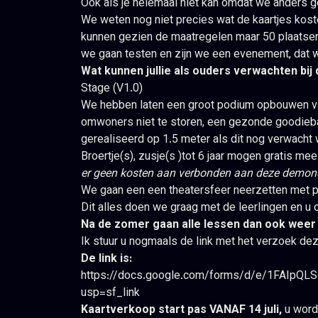
Oók als je helemaal niet kan omdat we anders 
We weten nog niet precies wat de kaartjes kost
kunnen gezien de maatregelen maar 50 plaatsen
we gaan testen en zijn we een evenement, dat wi
Wat kunnen jullie als ouders verwachten bi
Stage (V1.0)
We hebben laten een groot podium opbouwen van
omwoners niet te storen, een gezonde goodiebag,
gerealiseerd op 1.5 meter als dit nog verwacht 
Broertje(s), zusje(s )tot 6 jaar mogen gratis me
er geen kosten aan verbonden aan deze
demons
We gaan een een theatersfeer neerzetten met pr
Dit alles doen we graag met de leerlingen en u o
Na de zomer gaan alle lessen dan ook weer 
Ik stuur u nogmaals de link met het verzoek dez
De link is:
https://docs.google.com/forms/d/e/1FAIpQ
usp=sf_link
Kaartverkoop start pas VANAF 14 juli,
u wordt