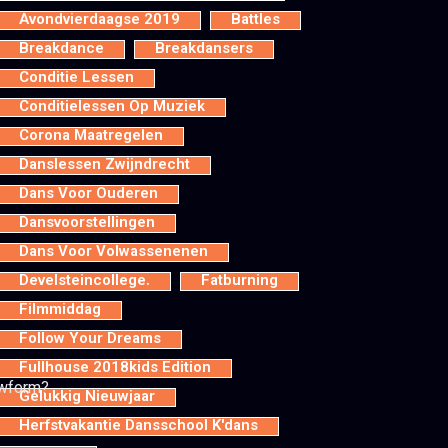
Avondvierdaagse 2019
Battles
Breakdance
Breakdansers
Conditie Lessen
Conditielessen Op Muziek
Corona Maatregelen
Danslessen Zwijndrecht
Dans Voor Ouderen
Dansvoorstellingen
Dans Voor Volwassenenen
Develsteincollege.
Fatburning
Filmmiddag
Follow Your Dreams
Fullhouse 2018kids Edition
wform?
Gelukkig Nieuwjaar
Herfstvakantie Dansschool K'dans