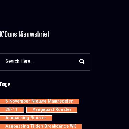
K'Dans Nieuwsbrief
Tags
6 November Nieuwe Maatregelen
28-11
Aangepast Rooster
Aanpassing Rooster
Aanpassing Tijden Breakdance WK