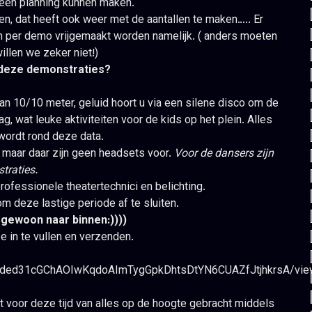
geen planning kunnen maken.
en, dat heeft ook weer met de aantallen te maken….. Er
 per demo vrijgemaakt worden namelijk. ( anders moeten
llen we zeker niet!)
j deze demonstraties?
 10/10 meter, geluid hoort u via een silene disco om de
 wat leuke aktiviteiten voor de kids op het plein. Alles
wordt rond deze data.
e maar daar zijn geen headsets voor.
Voor de dansers zijn
traties.
ofessionele theatertechnici en belichting.
m deze lastige periode af te sluiten.
gewoon naar binnen:))))
e in te vullen en verzenden.
LSded31cGChAOIwKqdoAImTygGpkDhtsDtYN6CUAZfJtjhkrsA/vie
 voor deze tijd van alles op de hoogte gebracht middels