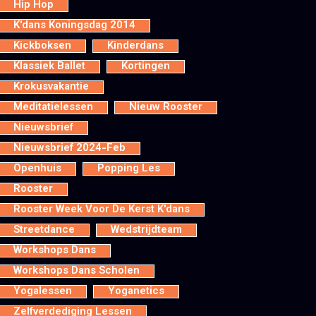
Hip Hop
K'dans Koningsdag 2014
Kickboksen
Kinderdans
Klassiek Ballet
Kortingen
Krokusvakantie
Meditatielessen
Nieuw Rooster
Nieuwsbrief
Nieuwsbrief 2024-Feb
Openhuis
Popping Les
Rooster
Rooster Week Voor De Kerst K'dans
Streetdance
Wedstrijdteam
Workshops Dans
Workshops Dans Scholen
Yogalessen
Yoganetics
Zelfverdediging Lessen