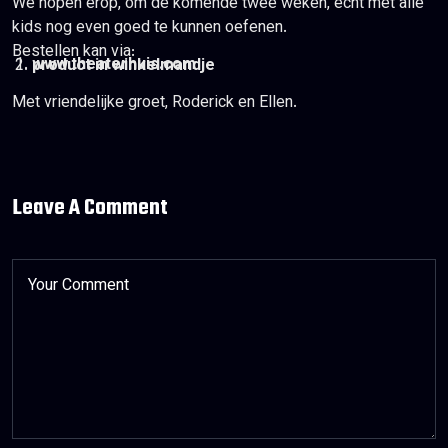
We hopen erop, om de komende twee weken, echt met alle
kids nog even goed te kunnen oefenen.
Bestellen kan via:
www.theaterhuis.com
product in winkelmandje
Met vriendelijke groet, Roderick en Ellen.
Leave A Comment