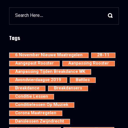
Tags
6 November Nieuwe Maatregelen
28-11
Aangepast Rooster
Aanpassing Rooster
Aanpassing Tijden Breakdance WK
Avondvierdaagse 2019
Battles
Breakdance
Breakdansers
Conditie Lessen
Conditielessen Op Muziek
Corona Maatregelen
Danslessen Zwijndrecht