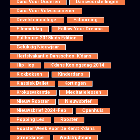
Dans Voor Ouderen
Dansvoorstellingen
Dans Voor Volwassenenen
Develsteincollege.
Fatburning
Filmmiddag
Follow Your Dreams
Fullhouse 2018kids Edition
Gelukkig Nieuwjaar
Herfstvakantie Dansschool K'dans
Hip Hop
K'dans Koningsdag 2014
Kickboksen
Kinderdans
Klassiek Ballet
Kortingen
Krokusvakantie
Meditatielessen
Nieuw Rooster
Nieuwsbrief
Nieuwsbrief 2024-Feb
Openhuis
Popping Les
Rooster
Rooster Week Voor De Kerst K'dans
Streetdance
Wedstrijdteam